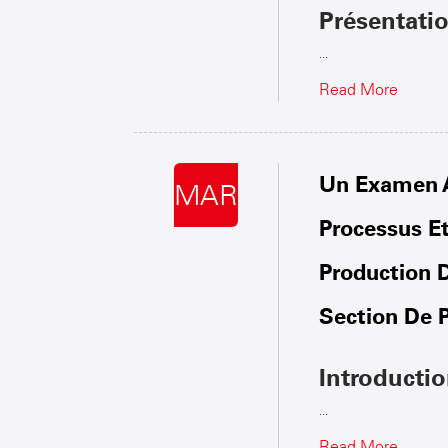
Présentati
...
Read More
Un Examen A
MAR
Processus E
Production 
Section De 
Introducti
...
Read More