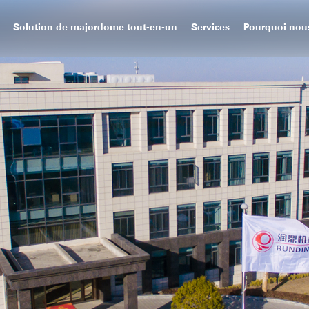
Solution de majordome tout-en-un
Services
Pourquoi nou