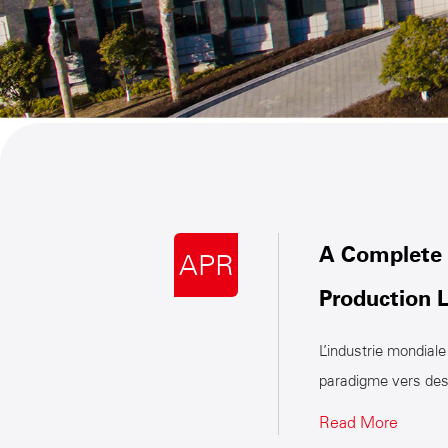
A Complete 
APR
Production L
L’industrie mondial
paradigme vers des 
Read More