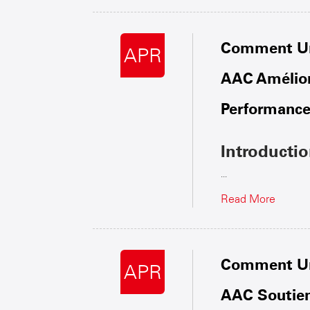
Comment Une
APR
AAC Améliore
Performance
Introducti
...
Read More
Comment Une
APR
AAC Soutien