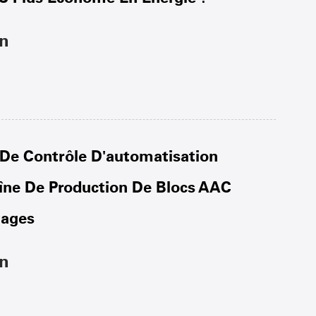
on
 De Contrôle D'automatisation
îne De Production De Blocs AAC
tages
on