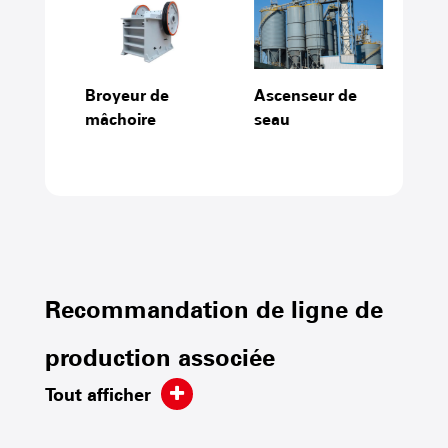
e
Broyeur de
Ascenseur de
Con
de
mâchoire
seau
cour
Recommandation de ligne de
production associée
Tout afficher