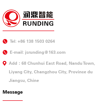
Tel: +86 138 1503 0264
E-mail:
jsrunding@163.com
Add：68 Chunhui East Road, Nandu Town,
Liyang City, Changzhou City, Province du
Jiangsu, Chine
Message